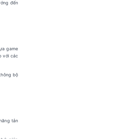
hướng đến
 tựa game
o với các
thông bộ
 năng tản