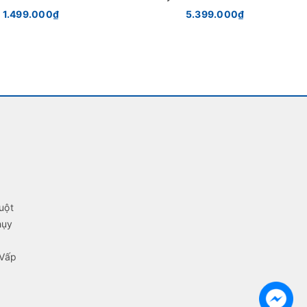
lack chính hãng
hãng
1.499.000₫
5.399.000₫
uột
hụy
 Vấp