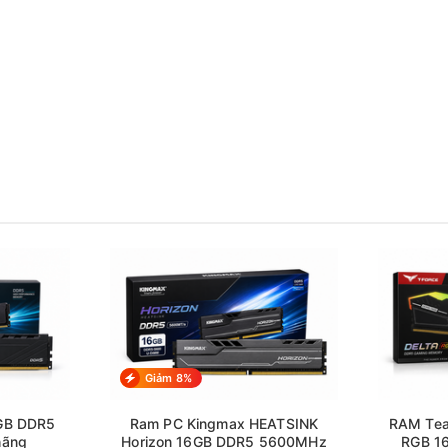
Giảm 8%
GB DDR5
Ram PC Kingmax HEATSINK
RAM Tea
hãng
Horizon 16GB DDR5 5600MHz
RGB 1