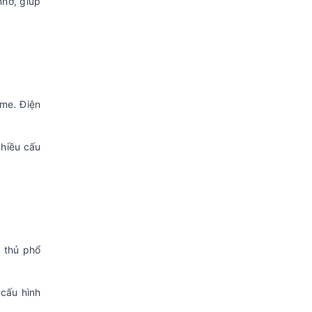
nhớ, giúp
me. Điện
nhiều cấu
e thủ phổ
 cấu hình