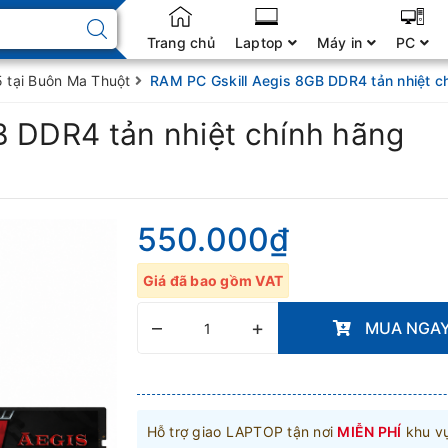
Trang chủ
Laptop
Máy in
PC
tại Buôn Ma Thuột
RAM PC Gskill Aegis 8GB DDR4 tản nhiệt c
B DDR4 tản nhiệt chính hãng
550.000₫
Giá đã bao gồm VAT
–
+
MUA NGA
Hỗ trợ giao LAPTOP tận nơi
MIỄN PHÍ
khu v