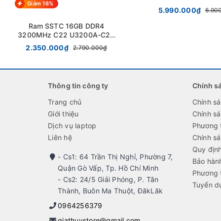
Giảm 16%
5.990.000₫
6.90
Ram SSTC 16GB DDR4
3200MHz C22 U3200A-C22
chính hãng
2.350.000₫
2.790.000₫
Thông tin công ty
Chính s
Trang chủ
Chính s
Giới thiệu
Chính s
Dịch vụ laptop
Phương 
Liên hệ
Chính sá
Quy địn
- Cs1: 64 Trần Thị Nghỉ, Phường 7,
Bảo hành
Quận Gò Vấp, Tp. Hồ Chí Minh
Phương 
- Cs2: 24/5 Giải Phóng, P. Tân
Tuyển d
Thành, Buôn Ma Thuột, ĐăkLăk
0964256379
giathuystore@gmail.com