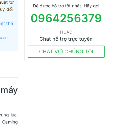
huật tư
Để được hỗ trợ tốt nhất. Hãy gọi
uy đổi
0964256379
iệt thế
HOẶC
được
Chat hỗ trợ trực tuyến
CHAT VỚI CHÚNG TÔI
 máy
cùng lúc.
à Gaming
.