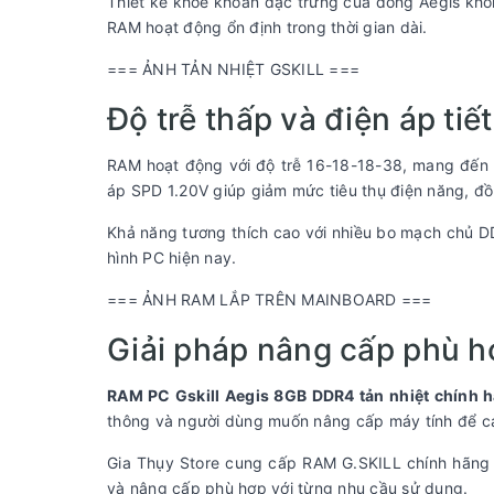
Thiết kế khỏe khoắn đặc trưng của dòng Aegis khô
RAM hoạt động ổn định trong thời gian dài.
=== ẢNH TẢN NHIỆT GSKILL ===
Độ trễ thấp và điện áp tiế
RAM hoạt động với độ trễ 16-18-18-38, mang đến 
áp SPD 1.20V giúp giảm mức tiêu thụ điện năng, đồn
Khả năng tương thích cao với nhiều bo mạch chủ DD
hình PC hiện nay.
=== ẢNH RAM LẮP TRÊN MAINBOARD ===
Giải pháp nâng cấp phù h
RAM PC Gskill Aegis 8GB DDR4 tản nhiệt chính 
thông và người dùng muốn nâng cấp máy tính để cải 
Gia Thụy Store cung cấp RAM G.SKILL chính hãng cù
và nâng cấp phù hợp với từng nhu cầu sử dụng.