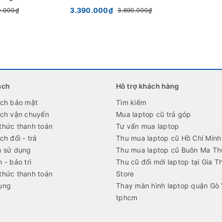
B
3.390.000₫
0.000₫
3.690.000₫
ách
Hỗ trợ khách hàng
ách bảo mật
Tìm kiếm
ách vận chuyển
Mua laptop cũ trả góp
thức thanh toán
Tư vấn mua laptop
ch đổi - trả
Thu mua laptop cũ Hồ Chí Minh
h sử dụng
Thu mua laptop cũ Buôn Ma Th
 - bảo trì
Thu cũ đổi mới laptop tại Gia T
thức thanh toán
Store
ụng
Thay màn hình laptop quận Gò
tphcm