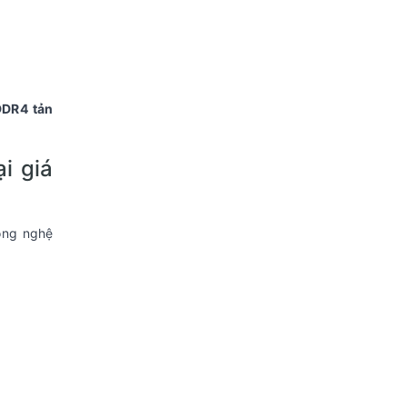
DDR4 tản
i giá
công nghệ