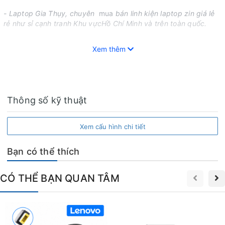
- Laptop Gia Thụy, chuyên
mua
bán linh kiện laptop zin giá lẻ
rẻ như sỉ cạnh tranh Khu vựcHồ Chí Minh và trên toàn quốc.
- Bán
laptop cũ qua sử dụng
(Laptop cũ xách tay Mỹ -USA,
Xem thêm
laptop cũ gaming, macbook, workstation) nguyên zin giá cạnh
tranh, bán uy tín, chất lượng và dich vụ số 1 Gò Vấp, HCM.
Thông số kỹ thuật
Xem cấu hình chi tiết
Bạn có thể thích
CÓ THỂ BẠN QUAN TÂM