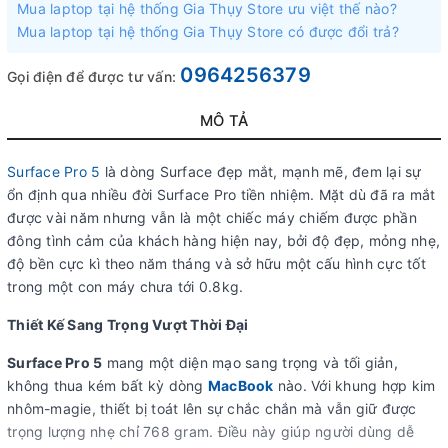
Mua laptop tại hệ thống Gia Thụy Store ưu việt thế nào?
Mua laptop tại hệ thống Gia Thụy Store có được đổi trả?
0964256379
Gọi điện để được tư vấn:
MÔ TẢ
Surface Pro 5
là dòng Surface đẹp mắt, mạnh mẽ, đem lại sự
ổn định qua nhiều đời Surface Pro tiền nhiệm. Mặt dù đã ra mắt
được vài năm nhưng vẫn là một chiếc máy chiếm được phần
đông tình cảm của khách hàng hiện nay, bởi độ đẹp, mỏng nhẹ,
độ bền cực kì theo năm tháng và sở hữu một cấu hình cực tốt
trong một con máy chưa tới 0.8kg.
Thiết Kế Sang Trọng Vượt Thời Đại
Surface Pro 5
mang một diện mạo sang trọng và tối giản,
không thua kém bất kỳ dòng
MacBook
nào. Với khung hợp kim
nhôm-magie, thiết bị toát lên sự chắc chắn mà vẫn giữ được
trọng lượng nhẹ chỉ 768 gram. Điều này giúp người dùng dễ