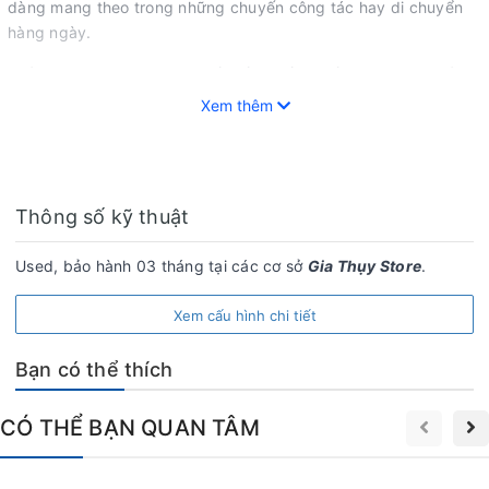
dàng mang theo trong những chuyến công tác hay di chuyển
hàng ngày.
Khả năng linh hoạt trong thiết kế là điểm nhấn quan trọng của
Surface Pro 5
. Nhờ vào chân đế có thể điều chỉnh góc nghiêng
Xem thêm
và bàn phím tháo rời, bạn có thể sử dụng thiết bị như một
laptop đầy đủ chức năng
hoặc chuyển đổi sang chế độ
máy
tính bảng
chỉ trong vài giây.
Thông số kỹ thuật
Used, bảo hành 03 tháng tại các cơ sở
Gia Thụy Store
.
Xem cấu hình chi tiết
Bạn có thể thích
CÓ THỂ BẠN QUAN TÂM