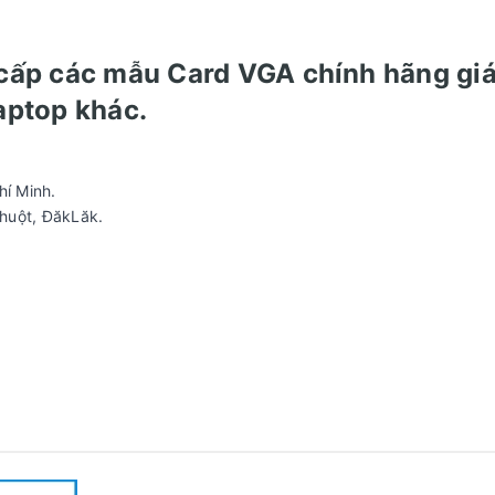
cấp các mẫu Card VGA chính hãng giá
Laptop khác.
hí Minh.
huột, ĐăkLăk.