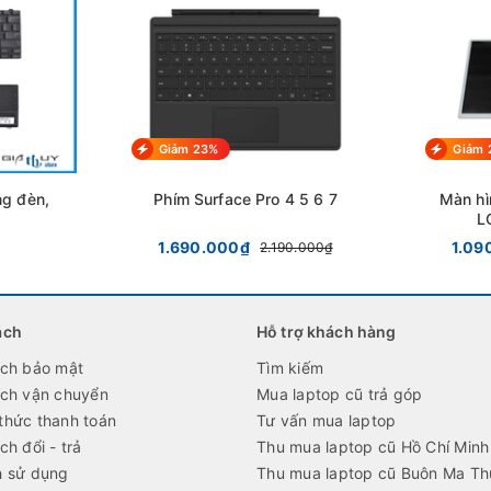
Giảm 23%
Giảm 
ng đèn,
Phím Surface Pro 4 5 6 7
Màn hì
L
1.690.000₫
1.09
2.190.000₫
ách
Hỗ trợ khách hàng
ách bảo mật
Tìm kiếm
ách vận chuyển
Mua laptop cũ trả góp
thức thanh toán
Tư vấn mua laptop
ch đổi - trả
Thu mua laptop cũ Hồ Chí Minh
h sử dụng
Thu mua laptop cũ Buôn Ma Th