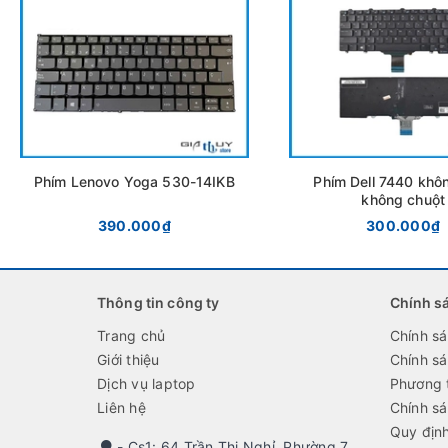
Phím Lenovo Yoga 530-14IKB
Phím Dell 7440 khô
không chuột
390.000₫
300.000₫
Thông tin công ty
Chính s
Trang chủ
Chính s
Giới thiệu
Chính s
Dịch vụ laptop
Phương 
Liên hệ
Chính sá
Quy địn
- Cs1: 64 Trần Thị Nghỉ, Phường 7,