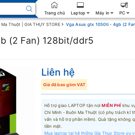
Trang chủ
Laptop
Máy in
PC
ôn Ma Thuột | GIA THỤY STORE
Vga Asus gtx 1050ti - 4gb (2 Fa
gb (2 Fan) 128bit/ddr5
Liên hệ
Giá đã bao gồm VAT
Hỗ trợ giao LAPTOP tận nơi
MIỄN PHÍ
khu v
Chí Minh - Buôn Ma Thuột (có phụ trách kĩ t
vấn và hỗ trợ phần mềm). Quà tặng không q
tiền mặt.
Mua laptop tại hệ thống Gia Thụy Store ưu v