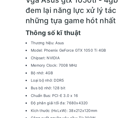
đem lại năng lực xử lý tác
những tựa game hót nhất 
Thông số kĩ thuật
Thương hiệu: Asus
Model: Phoenix GeForce GTX 1050 Ti 4GB
Chipset: NVIDIA
Memory Clock: 7008 MHz
Bộ nhớ: 4GB
Loại bộ nhớ: DDR5
Bus bộ nhớ: 128 bit
Chuẩn Bus: PCI-E 3.0 x 16
Độ phân giải tối đa: 7680x4320
Kích thước (HxLxW): 38x212x120mm
Công suất nguồn yêu cầu: Từ 300W