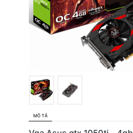
MÔ TẢ
Vga Asus gtx 1050ti - 4gb