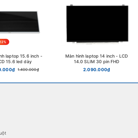
22%
nh laptop 15.6 inch -
Màn hình laptop 14 inch - LCD
CD 15.6 led dày
14.0 SLIM 30 pin FHD
0.000₫
2.090.000₫
1.400.000₫
uột