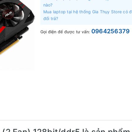
nào?
Mua laptop tại hệ thống Gia Thụy Store có 
đổi trả?
0964256379
Gọi điện để được tư vấn:
 (2 Fan) 128bit/ddr5 là sản phẩm