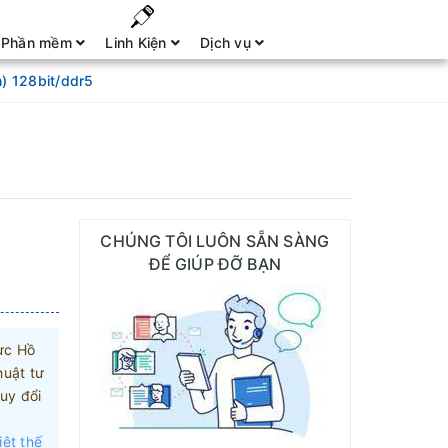
Phần mềm
Linh Kiện
Dịch vụ
n) 128bit/ddr5
CHÚNG TÔI LUÔN SẴN SÀNG
ĐỂ GIÚP ĐỠ BẠN
ực Hồ
huật tư
uy đổi
iệt thế