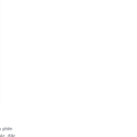
n phím
xác, đặc