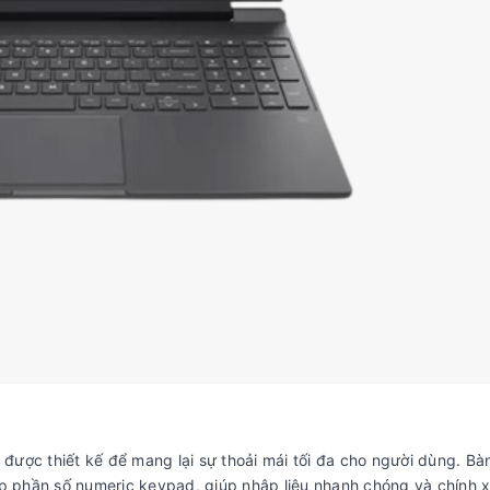
được thiết kế để mang lại sự thoải mái tối đa cho người dùng. Bà
 hợp phần số numeric keypad, giúp nhập liệu nhanh chóng và chính 