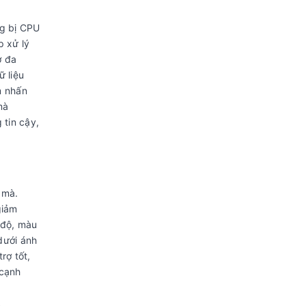
ng bị CPU
p xử lý
ợ đa
 liệu
m nhấn
mà
tin cậy,
 mà.
giảm
 độ, màu
dưới ánh
rợ tốt,
 cạnh