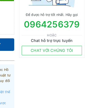
Để được hỗ trợ tốt nhất. Hãy gọi
0964256379
HOẶC
Chat hỗ trợ trực tuyến
Y
CHAT VỚI CHÚNG TÔI
ực Hồ
huật tư
uy đổi
iệt thế
được