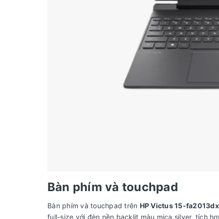
Bàn phím và touchpad
Bàn phím và touchpad trên
HP Victus 15-fa2013dx
full-size với đèn nền backlit màu mica silver, tích