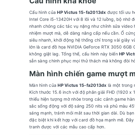
Cấu hình khá khỏe
Cấu hình của
HP Victus 15-fa2013dx
được tối ưu h
Intel Core i5-13420H với 8 lõi và 12 luồng, bộ nhớ
nhanh chóng các tác vụ nặng như chỉnh sửa vide
nhiệm mượt mà, dễ dàng nâng cấp nếu cần. Ổ cứng
siêu nhanh, khởi động hệ thống chỉ trong vài giây v
lớn là card đồ họa NVIDIA GeForce RTX 3050 6GB 
không giật lag. Tổng thể, cấu hình này biến
HP Vic
sẵn sàng chinh phục mọi thử thách mà không đòi hỏ
Màn hình chiến game mượt 
Màn hình của
HP Victus 15-fa2013dx
là một trong 
Kích thước 15.6 inch với độ phân giải FHD (1920 x 
thiểu hiện tượng mờ nhòe trong các cảnh game hàn
sắc sống động với độ sáng 250 nits và phủ màu 45
sáng mạnh, tránh mỏi mắt sau thời gian dài. Dù bạn
đặc biệt khi kết hợp với card đồ họa mạnh mẽ. Đây 
tranh được với các mẫu cao cấp hơn.