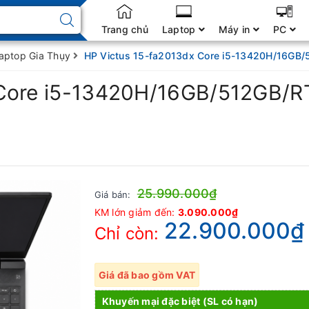
Trang chủ
Laptop
Máy in
PC
Laptop Gia Thụy
HP Victus 15-fa2013dx Core i5-13420H/16GB/
 Core i5-13420H/16GB/512GB/R
25.990.000₫
Giá bán:
KM lớn giảm đến:
3.090.000₫
22.900.000₫
Chỉ còn:
Giá đã bao gồm VAT
Khuyến mại đặc biệt (SL có hạn)