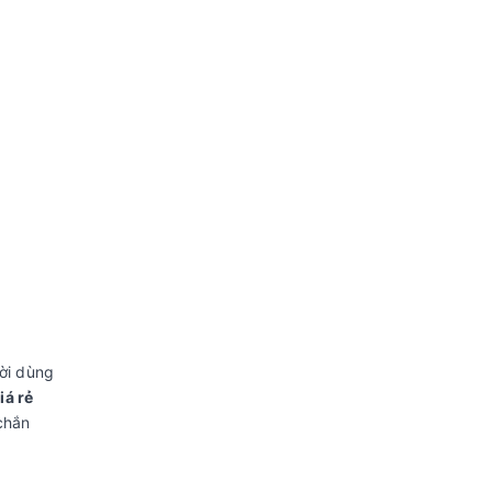
ười dùng
iá rẻ
chắn