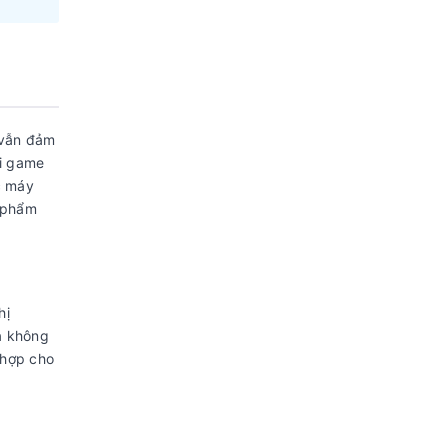
 vẫn đảm
ơi game
c máy
n phẩm
hị
à không
 hợp cho