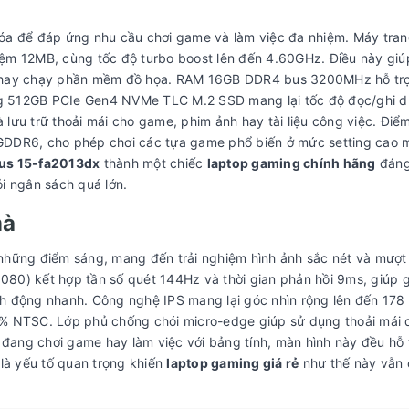
óa để đáp ứng nhu cầu chơi game và làm việc đa nhiệm. Máy tra
 đệm 12MB, cùng tốc độ turbo boost lên đến 4.60GHz. Điều này giú
o hay chạy phần mềm đồ họa. RAM 16GB DDR4 bus 3200MHz hỗ tr
 512GB PCIe Gen4 NVMe TLC M.2 SSD mang lại tốc độ đọc/ghi dữ
à lưu trữ thoải mái cho game, phim ảnh hay tài liệu công việc. Điể
GDDR6, cho phép chơi các tựa game phổ biến ở mức setting cao 
tus 15-fa2013dx
thành một chiếc
laptop gaming chính hãng
đáng 
i ngân sách quá lớn.
mà
những điểm sáng, mang đến trải nghiệm hình ảnh sắc nét và mượt
1080) kết hợp tần số quét 144Hz và thời gian phản hồi 9ms, giúp 
h động nhanh. Công nghệ IPS mang lại góc nhìn rộng lên đến 178
% NTSC. Lớp phủ chống chói micro-edge giúp sử dụng thoải mái 
 đang chơi game hay làm việc với bảng tính, màn hình này đều hỗ t
là yếu tố quan trọng khiến
laptop gaming giá rẻ
như thế này vẫn