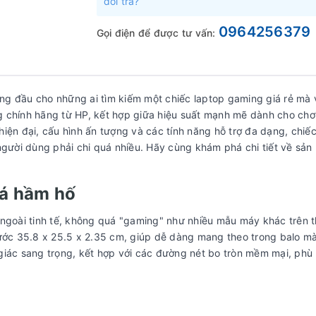
đổi trả?
0964256379
Gọi điện để được tư vấn:
ng đầu cho những ai tìm kiếm một chiếc laptop gaming giá rẻ mà
g chính hãng từ HP, kết hợp giữa hiệu suất mạnh mẽ dành cho ch
ế hiện đại, cấu hình ấn tượng và các tính năng hỗ trợ đa dạng, chiế
ười dùng phải chi quá nhiều. Hãy cùng khám phá chi tiết về sả
uá hầm hố
 ngoài tinh tế, không quá "gaming" như nhiều mẫu máy khác trên t
hước 35.8 x 25.5 x 2.35 cm, giúp dễ dàng mang theo trong balo m
giác sang trọng, kết hợp với các đường nét bo tròn mềm mại, phù