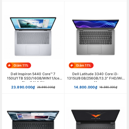
Giảm 11%
Giảm 11%
Dell Inspiron 5440 Core™ 7
Dell Latitude 3340 Core i3-
150U/1TB SSD/16GB/WIN11/Ice
1315U/8GB/256GB/13.3" FHD/Win
Blue/14" 2.5K
11
23.890.000₫
14.800.000₫
26.990.000₫
16.590.000₫