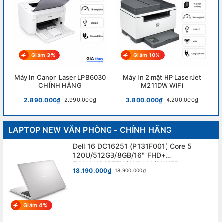
Giảm 3%
Giảm 10%
Máy In Canon Laser LPB6030
Máy In 2 mặt HP LaserJet
CHÍNH HÃNG
M211DW WiFi
2.890.000₫
3.800.000₫
2.990.000₫
4.200.000₫
LAPTOP NEW VĂN PHÒNG - CHÍNH HÃNG
Dell 16 DC16251 (P131F001) Core 5
120U/512GB/8GB/16" FHD+
TOUCHSCREEN/ WIN 11/SILVER.
18.190.000₫
18.900.000₫
Giảm 4%