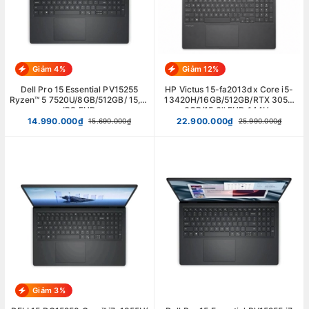
Giảm 4%
Giảm 12%
Dell Pro 15 Essential PV15255
HP Victus 15-fa2013dx Core i5-
Ryzen™ 5 7520U/8GB/512GB/ 15,6"
13420H/16GB/512GB/RTX 3050
IPS FHD
6GB/15.6'' FHD 144Hz
14.990.000₫
22.900.000₫
15.690.000₫
25.990.000₫
Giảm 3%