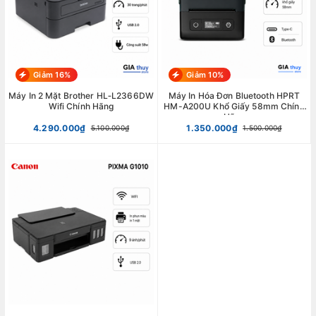
Giảm 16%
Giảm 10%
Máy In 2 Mặt Brother HL‑L2366DW
Máy In Hóa Đơn Bluetooth HPRT
Wifi Chính Hãng
HM-A200U Khổ Giấy 58mm Chính
Hãng
4.290.000₫
1.350.000₫
5.100.000₫
1.500.000₫