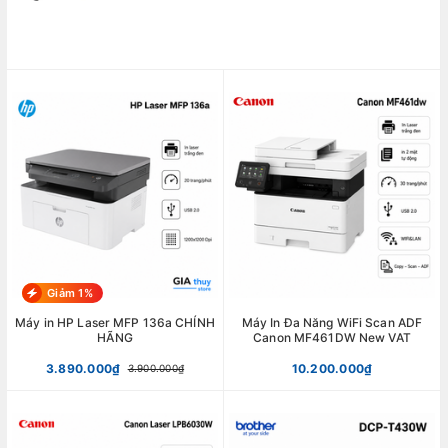
Giảm 1%
Máy in HP Laser MFP 136a CHÍNH
Máy In Đa Năng WiFi Scan ADF
HÃNG
Canon MF461DW New VAT
3.890.000₫
10.200.000₫
3.900.000₫