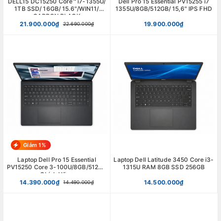
DELL15 DC15250 Core™ i7-1355U/
Dell Pro 15 Essential PV15255 i7
1TB SSD/ 16GB/ 15.6"/WIN11/
1355U/8GB/512GB/ 15,6" IPS FHD
CARBON BLACK
21.900.000₫
19.900.000₫
22.690.000₫
Giảm 1%
Laptop Dell Pro 15 Essential
Laptop Dell Latitude 3450 Core i3-
PV15250 Core 3-100U/8GB/512GB
1315U RAM 8GB SSD 256GB
Chính Hãng
14.390.000₫
14.500.000₫
14.490.000₫