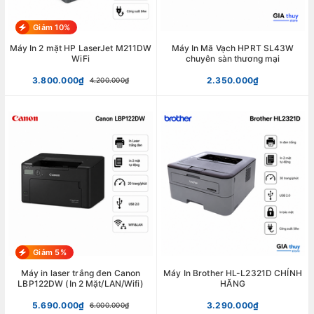
Giảm 10%
Máy In 2 mặt HP LaserJet M211DW
Máy In Mã Vạch HPRT SL43W
WiFi
chuyên sàn thương mại
3.800.000₫
2.350.000₫
4.200.000₫
Giảm 5%
Máy in laser trắng đen Canon
Máy In Brother HL-L2321D CHÍNH
LBP122DW (In 2 Mặt/LAN/Wifi)
HÃNG
5.690.000₫
3.290.000₫
6.000.000₫