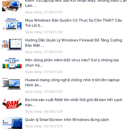
Kiểm Tra Laptop Mới Sau Khi Nhận Máy: Những Điều Cần
Làm ...
Ngày đăng: 07/08/2026
Mua Windows Bản Quyền Có Thực Sự Cần Thiết? Câu
Trả Lời S...
Ngày đăng: 07/08/2026
Hướng Dẫn Quản Lý Windows Firewall Để Tăng Cường
Bảo Mật ...
Ngày đăng: 07/08/2026
Nên dùng phần mềm diệt virus nào? Gợi ý những lựa
chọn hà...
Ngày đăng: 07/08/2026
Huawei mang công nghệ chống nhìn trộm lên laptop:
Hình ản...
Ngày đăng: 07/08/2026
Ba nhà sản xuất RAM lớn nhất thế giới đã bán hết sạch
hàn...
Ngày đăng: 06/08/2026
Quản lý SmartScreen trên Windows đúng cách
Ngày đăng: 05/08/2026