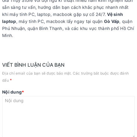
Gia Thụy Store với đội ngũ kĩ thuật nhiêu năm kinh nghiệm luôn
sẵn sàng tư vấn, hướng dẫn bạn cách khắc phục nhanh nhất
khi máy tính PC, laptop, macbook gặp sự cố 24/7.
Vệ sinh
laptop
, máy tính PC, macbook lấy ngay tại quận
Gò Vấp
, quận
Phú Nhuận, quận Bình Thạnh, và các khu vực thành phố Hồ Chí
Minh.
VIẾT BÌNH LUẬN CỦA BẠN
Địa chỉ email của bạn sẽ được bảo mật. Các trường bắt buộc được đánh
*
dấu
Nội dung
*