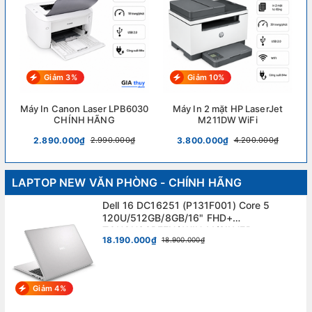
Giảm 3%
Giảm 10%
Máy In Canon Laser LPB6030
Máy In 2 mặt HP LaserJet
CHÍNH HÃNG
M211DW WiFi
2.890.000₫
3.800.000₫
2.990.000₫
4.200.000₫
LAPTOP NEW VĂN PHÒNG - CHÍNH HÃNG
Dell 16 DC16251 (P131F001) Core 5
120U/512GB/8GB/16" FHD+
TOUCHSCREEN/ WIN 11/SILVER.
18.190.000₫
18.900.000₫
Giảm 4%