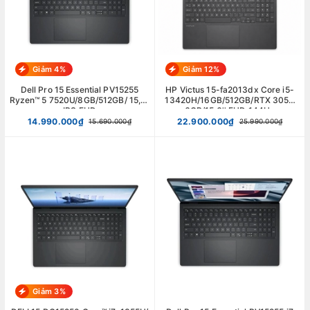
Giảm 4%
Giảm 12%
Dell Pro 15 Essential PV15255
HP Victus 15-fa2013dx Core i5-
Ryzen™ 5 7520U/8GB/512GB/ 15,6"
13420H/16GB/512GB/RTX 3050
IPS FHD
6GB/15.6'' FHD 144Hz
14.990.000₫
22.900.000₫
15.690.000₫
25.990.000₫
Giảm 3%