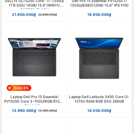
DELL15 DC15250 Core™ i7-1355U/
Dell Pro 15 Essential PV15255 i7
1TB SSD/ 16GB/ 15.6"/WIN11/
1355U/8GB/512GB/ 15,6" IPS FHD
CARBON BLACK
21.900.000₫
19.900.000₫
22.690.000₫
Giảm 3%
Laptop Dell Pro 15 Essential
Laptop Dell Latitude 3450 Core i3-
PV15250 Core 3-100U/8GB/512GB
1315U RAM 8GB SSD 256GB
Chính Hãng
13.990.000₫
14.500.000₫
14.490.000₫