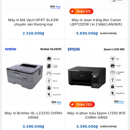
Giảm 5%
Máy In Mã Vạch HPRT SL43W
Máy in laser trắng đen Canon
chuyên sàn thương mại
LBP122DW (In 2 Mặt/LAN/Wifi)
2.350.000₫
5.690.000₫
6.000.000₫
Giảm 13%
Máy In Brother HL-L2321D CHÍNH
Máy in phun màu Epson L1250 Wifi
HÃNG
CHÍNH HÃNG
3.390.000₫
3.390.000₫
3.890.000₫