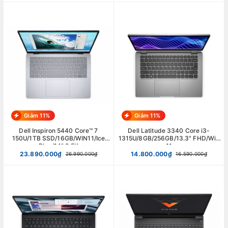
Giảm 11%
Giảm 11%
Dell Inspiron 5440 Core™ 7
Dell Latitude 3340 Core i3-
150U/1TB SSD/16GB/WIN11/Ice
1315U/8GB/256GB/13.3" FHD/Win
Blue/14" 2.5K
11
23.890.000₫
14.800.000₫
26.990.000₫
16.590.000₫