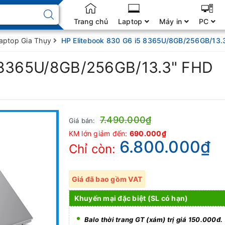
Trang chủ
Laptop
Máy in
PC
Laptop Gia Thụy
HP Elitebook 830 G6 i5 8365U/8GB/256GB/13.
5 8365U/8GB/256GB/13.3" FHD
7.490.000₫
Giá bán:
KM lớn giảm đến:
690.000₫
6.800.000₫
Chỉ còn:
Giá đã bao gồm VAT
Khuyến mại đặc biệt (SL có hạn)
Balo thời trang GT (xám) trị giá 150.000đ.