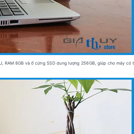
365U, RAM 8GB và ổ cứng SSD dung lượng 256GB, giúp cho máy có t