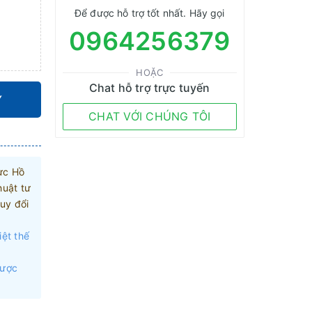
Để được hỗ trợ tốt nhất. Hãy gọi
0964256379
HOẶC
Chat hỗ trợ trực tuyến
Y
CHAT VỚI CHÚNG TÔI
ực Hồ
huật tư
uy đổi
iệt thế
được