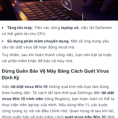
Tăng tốc máy
: Trên các dòng
laptop cũ
, việc tắt Defender
có thể giảm tải cho CPU.
Sử dụng phần mềm chuyên dụng
: Một số ứng dụng yêu
cầu tắt diệt virus để hoạt động mượt mà.
Tuy nhiên, sau khi hoàn thành công việc, bạn nên bật lại hoặc
cài phần mềm khác để bảo vệ máy nhé.
Đừng Quên Bảo Vệ Máy Bằng Cách Quét Virus
Định Kỳ
Việc
tắt diệt virus Win 10
không quá khó nếu bạn làm đúng
theo hướng dẫn. Từ cách tắt tạm thời qua Settings đến
tắt diệt
virus Win 10 vĩnh viễn
bằng Registry, bạn hoàn toàn có thể tự
thực hiện trên laptop của mình. Nếu dùng Win 11, các bước
cũng tương tự với vài điều chỉnh nhỏ. Quan trọng là sau khi tắt,
đừng quên bảo vệ máy bằng cách
quét virus trên Win 10
định