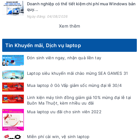
Doanh nghiệp có thể tiết kiệm chi phí mua Windows bản
quy...
Ngày đăng: 04/08/2026
Xem thêm
Tin Khuyến mãi, Dịch vụ laptop
Đón sinh viên ngay, nhận quà liền tay
Laptop siêu khuyến mãi chào mừng SEA GAMES 31
Mua laptop ở Gò Vấp giảm sốc mừng đại lễ 30/4
Linh kiện máy tính đồng giảm giá 10% mừng đại lễ tại
Buôn Ma Thuột, kèm nhiều ưu đãi
Mua laptop ưu đãi cho sinh viên 2022
Miễn phí cài win, vệ sinh laptop