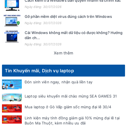
Cách kiểm tra Windows bản quyền nhanh và chính xác
Ngày đăng: 30/07/2026
Gỡ phần mềm diệt virus đúng cách trên Windows
Ngày đăng: 30/07/2026
Cài Windows không mất dữ liệu có được không? Hướng
dẫn ch...
Ngày đăng: 30/07/2026
Xem thêm
Tin Khuyến mãi, Dịch vụ laptop
Đón sinh viên ngay, nhận quà liền tay
Laptop siêu khuyến mãi chào mừng SEA GAMES 31
Mua laptop ở Gò Vấp giảm sốc mừng đại lễ 30/4
Linh kiện máy tính đồng giảm giá 10% mừng đại lễ tại
Buôn Ma Thuột, kèm nhiều ưu đãi