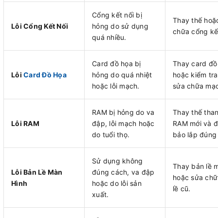
Cổng kết nối bị
Thay thế hoặ
Lỗi Cổng Kết Nối
hỏng do sử dụng
chữa cổng kết
quá nhiều.
Card đồ họa bị
Thay card đồ
Lỗi
Card Đồ Họa
hỏng do quá nhiệt
hoặc kiểm tra
hoặc lỗi mạch.
sửa chữa mạc
RAM bị hỏng do va
Thay thế tha
Lỗi RAM
đập, lỗi mạch hoặc
RAM mới và 
do tuổi thọ.
bảo lắp đúng v
Sử dụng không
Thay bản lề 
Lỗi Bản Lề Màn
đúng cách, va đập
hoặc sửa chữ
Hình
hoặc do lỗi sản
lề cũ.
xuất.