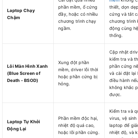
phần mềm, ổ cứng
thiết, dọn dẹ
Laptop Chạy
đầy, hoặc có nhiều
cứng và tắt 
Chậm
chương trình chạy
chương trình 
ngầm.
động cùng h
thống.
Cập nhật driv
kiểm tra và t
Xung đột phần
Lỗi Màn Hình Xanh
phần cứng nế
mềm, driver lỗi thời
(Blue Screen of
và cài đặt lại
hoặc phần cứng bị
Death - BSOD)
điều hành nế
hỏng.
không khắc 
được.
Kiểm tra và q
Phần mềm độc hại,
virus, vệ sinh
Laptop Tự Khởi
nhiệt độ quá cao,
laptop để gi
Động Lại
hoặc lỗi phần cứng.
nhiệt độ, và 