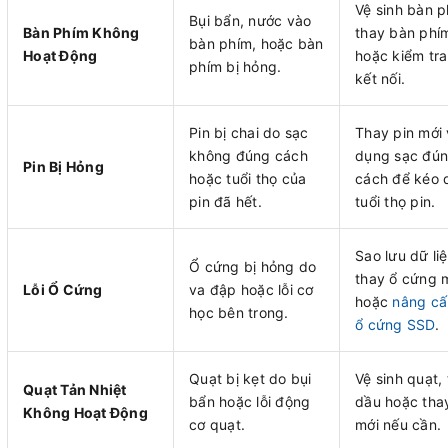
Vệ sinh bàn p
Bụi bẩn, nước vào
Bàn Phím Không
thay bàn phí
bàn phím, hoặc bàn
Hoạt Động
hoặc kiểm tr
phím bị hỏng.
kết nối.
Pin bị chai do sạc
Thay pin mới 
không đúng cách
dụng sạc đú
Pin Bị Hỏng
hoặc tuổi thọ của
cách để kéo 
pin đã hết.
tuổi thọ pin.
Sao lưu dữ li
Ổ cứng bị hỏng do
thay ổ cứng m
Lỗi Ổ Cứng
va đập hoặc lỗi cơ
hoặc
nâng cấ
học bên trong.
ổ cứng SSD
.
Quạt bị kẹt do bụi
Vệ sinh quạt, 
Quạt Tản Nhiệt
bẩn hoặc lỗi động
dầu hoặc tha
Không Hoạt Động
cơ quạt.
mới nếu cần.