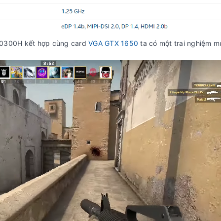
-10300H kết hợp cùng card
VGA GTX 1650
ta có một trai nghiệm 