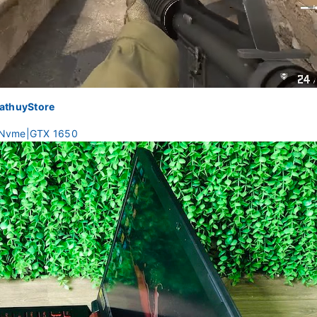
athuyStore
B Nvme|GTX 1650