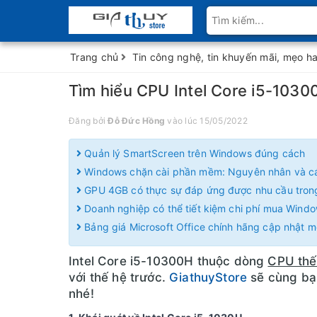
Trang chủ
Tin công nghệ, tin khuyến mãi, mẹo h
Tìm hiểu CPU Intel Core i5-1030
Đăng bởi
Đỗ Đức Hồng
vào lúc 15/05/2022
Quản lý SmartScreen trên Windows đúng cách
Windows chặn cài phần mềm: Nguyên nhân và c
GPU 4GB có thực sự đáp ứng được nhu cầu tro
Doanh nghiệp có thể tiết kiệm chi phí mua Wind
Bảng giá Microsoft Office chính hãng cập nhật m
Intel Core i5-10300H thuộc dòng
CPU thế
với thế hệ trước.
GiathuyStore
sẽ cùng bạn
nhé!